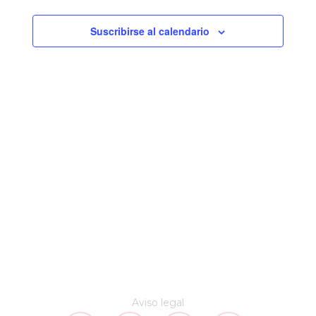
y
vistas
Suscribirse al calendario
de
Eventos
Aviso legal